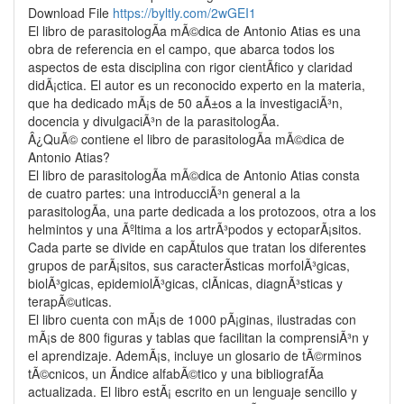
Download File
https://byltly.com/2wGEI1
El libro de parasitologÃ­a mÃ©dica de Antonio Atias es una
obra de referencia en el campo, que abarca todos los
aspectos de esta disciplina con rigor cientÃ­fico y claridad
didÃ¡ctica. El autor es un reconocido experto en la materia,
que ha dedicado mÃ¡s de 50 aÃ±os a la investigaciÃ³n,
docencia y divulgaciÃ³n de la parasitologÃ­a.
Â¿QuÃ© contiene el libro de parasitologÃ­a mÃ©dica de
Antonio Atias?
El libro de parasitologÃ­a mÃ©dica de Antonio Atias consta
de cuatro partes: una introducciÃ³n general a la
parasitologÃ­a, una parte dedicada a los protozoos, otra a los
helmintos y una Ãºltima a los artrÃ³podos y ectoparÃ¡sitos.
Cada parte se divide en capÃ­tulos que tratan los diferentes
grupos de parÃ¡sitos, sus caracterÃ­sticas morfolÃ³gicas,
biolÃ³gicas, epidemiolÃ³gicas, clÃ­nicas, diagnÃ³sticas y
terapÃ©uticas.
El libro cuenta con mÃ¡s de 1000 pÃ¡ginas, ilustradas con
mÃ¡s de 800 figuras y tablas que facilitan la comprensiÃ³n y
el aprendizaje. AdemÃ¡s, incluye un glosario de tÃ©rminos
tÃ©cnicos, un Ã­ndice alfabÃ©tico y una bibliografÃ­a
actualizada. El libro estÃ¡ escrito en un lenguaje sencillo y