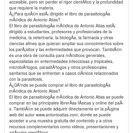
accesible, pero sin perder el rigor cientÃ­fico y la profundidad
que requiere la materia.
Â¿Para quiÃ©n estÃ¡ dirigido el libro de parasitologÃ­a
mÃ©dica de Antonio Atias?
El libro de parasitologÃ­a mÃ©dica de Antonio Atias estÃ¡
dirigido a estudiantes, profesores y profesionales de la
medicina, la veterinaria, la biologÃ­a, la farmacia y otras
ciencias afines que quieran ampliar sus conocimientos sobre
los parÃ¡sitos y las enfermedades que provocan. TambiÃ©n
es una obra de consulta para mÃ©dicos generales,
especialistas en enfermedades infecciosas y tropicales,
microbiÃ³logos, parasitÃ³logos y otros profesionales
sanitarios que se enfrentan a casos clÃ­nicos relacionados
con la parasitosis.
Â¿DÃ³nde se puede comprar el libro de parasitologÃ­a
mÃ©dica de Antonio Atias?
El libro de parasitologÃ­a mÃ©dica de Antonio Atias se puede
comprar en las principales librerÃ­as fÃ­sicas y online del paÃ­
s. TambiÃ©n se puede adquirir directamente en la pÃ¡gina
web del autor www.antonioatias.com, donde se puede
acceder a una muestra gratuita del contenido y a otros
recursos complementarios como videos, presentaciones y
artÃ­culos cientÃ­ficos.