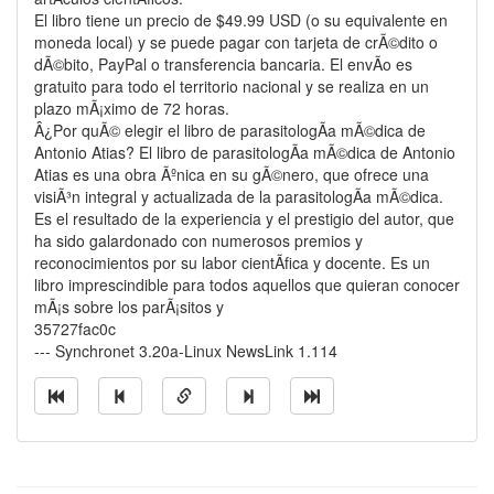
El libro tiene un precio de $49.99 USD (o su equivalente en
moneda local) y se puede pagar con tarjeta de crÃ©dito o
dÃ©bito, PayPal o transferencia bancaria. El envÃ­o es
gratuito para todo el territorio nacional y se realiza en un
plazo mÃ¡ximo de 72 horas.
Â¿Por quÃ© elegir el libro de parasitologÃ­a mÃ©dica de
Antonio Atias? El libro de parasitologÃ­a mÃ©dica de Antonio
Atias es una obra Ãºnica en su gÃ©nero, que ofrece una
visiÃ³n integral y actualizada de la parasitologÃ­a mÃ©dica.
Es el resultado de la experiencia y el prestigio del autor, que
ha sido galardonado con numerosos premios y
reconocimientos por su labor cientÃ­fica y docente. Es un
libro imprescindible para todos aquellos que quieran conocer
mÃ¡s sobre los parÃ¡sitos y
35727fac0c
--- Synchronet 3.20a-Linux NewsLink 1.114