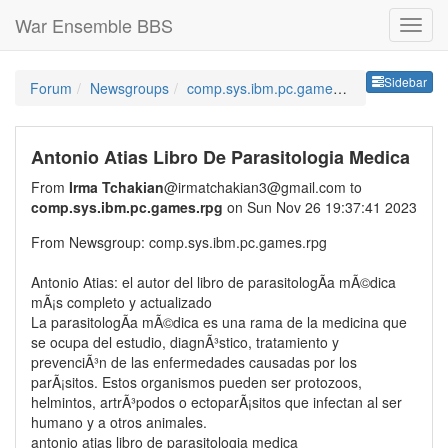
War Ensemble BBS
Sideb
Sidebar
Forum
Newsgroups
comp.sys.ibm.pc.games.rpg
Antonio Atias Libro De Parasitologia Medica
From
Irma Tchakian
@irmatchakian3@gmail.com to
comp.sys.ibm.pc.games.rpg
on Sun Nov 26 19:37:41 2023
From Newsgroup: comp.sys.ibm.pc.games.rpg
Antonio Atias: el autor del libro de parasitologÃ­a mÃ©dica
mÃ¡s completo y actualizado
La parasitologÃ­a mÃ©dica es una rama de la medicina que
se ocupa del estudio, diagnÃ³stico, tratamiento y
prevenciÃ³n de las enfermedades causadas por los
parÃ¡sitos. Estos organismos pueden ser protozoos,
helmintos, artrÃ³podos o ectoparÃ¡sitos que infectan al ser
humano y a otros animales.
antonio atias libro de parasitologia medica