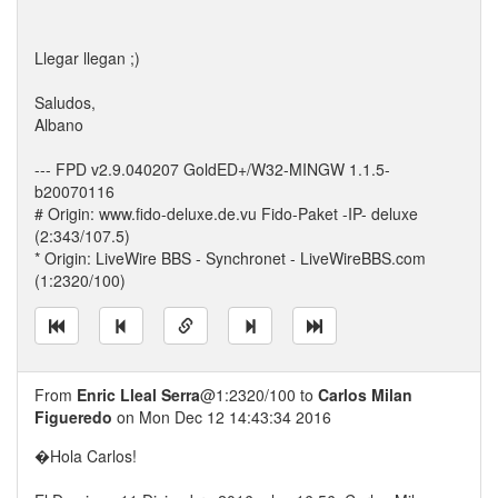
Llegar llegan ;)
Saludos,
Albano
--- FPD v2.9.040207 GoldED+/W32-MINGW 1.1.5-
b20070116
# Origin: www.fido-deluxe.de.vu Fido-Paket -IP- deluxe
(2:343/107.5)
* Origin: LiveWire BBS - Synchronet - LiveWireBBS.com
(1:2320/100)
From
Enric Lleal Serra
@1:2320/100 to
Carlos Milan
Figueredo
on Mon Dec 12 14:43:34 2016
�Hola Carlos!