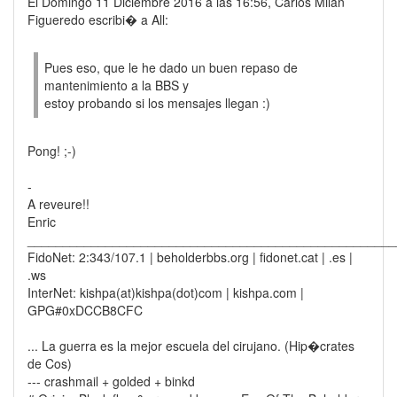
El Domingo 11 Diciembre 2016 a las 16:56, Carlos Milan
Figueredo escribi� a All:
Pues eso, que le he dado un buen repaso de
mantenimiento a la BBS y
estoy probando si los mensajes llegan :)
Pong! ;-)
-
A reveure!!
Enric
____________________________________________________
FidoNet: 2:343/107.1 | beholderbbs.org | fidonet.cat | .es |
.ws
InterNet: kishpa(at)kishpa(dot)com | kishpa.com |
GPG#0xDCCB8CFC
... La guerra es la mejor escuela del cirujano. (Hip�crates
de Cos)
--- crashmail + golded + binkd