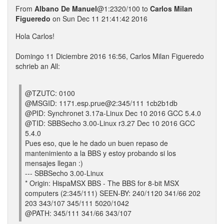
From
Albano De Manuel
@1:2320/100 to
Carlos Milan
Figueredo
on Sun Dec 11 21:41:42 2016
Hola Carlos!
Domingo 11 Diciembre 2016 16:56, Carlos Milan Figueredo
schrieb an All:
@TZUTC: 0100
@MSGID: 1171.esp.prue@2:345/111 1cb2b1db
@PID: Synchronet 3.17a-Linux Dec 10 2016 GCC 5.4.0
@TID: SBBSecho 3.00-Linux r3.27 Dec 10 2016 GCC
5.4.0
Pues eso, que le he dado un buen repaso de
mantenimiento a la BBS y estoy probando si los
mensajes llegan :)
--- SBBSecho 3.00-Linux
* Origin: HispaMSX BBS - The BBS for 8-bit MSX
computers (2:345/111) SEEN-BY: 240/1120 341/66 202
203 343/107 345/111 5020/1042
@PATH: 345/111 341/66 343/107