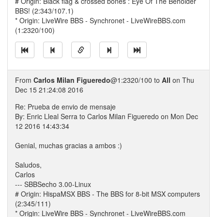
# Origin: Black flag & crossed bones : Eye Of The Beholder
BBS! (2:343/107.1)
* Origin: LiveWire BBS - Synchronet - LiveWireBBS.com
(1:2320/100)
From
Carlos Milan Figueredo
@1:2320/100 to
All
on Thu
Dec 15 21:24:08 2016
Re: Prueba de envio de mensaje
By: Enric Lleal Serra to Carlos Milan Figueredo on Mon Dec
12 2016 14:43:34
Genial, muchas gracias a ambos :)
Saludos,
Carlos
--- SBBSecho 3.00-Linux
# Origin: HispaMSX BBS - The BBS for 8-bit MSX computers
(2:345/111)
* Origin: LiveWire BBS - Synchronet - LiveWireBBS.com