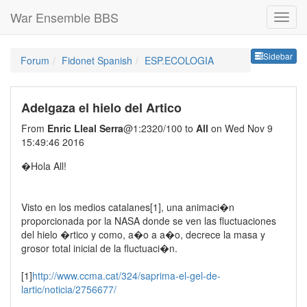
War Ensemble BBS
Sideb
Sidebar
Forum
Fidonet Spanish
ESP.ECOLOGIA
Adelgaza el hielo del Artico
From
Enric Lleal Serra
@1:2320/100 to
All
on Wed Nov 9
15:49:46 2016
�Hola All!
Visto en los medios catalanes[1], una animaci�n
proporcionada por la NASA donde se ven las fluctuaciones
del hielo �rtico y como, a�o a a�o, decrece la masa y
grosor total inicial de la fluctuaci�n.
[1]
http://www.ccma.cat/324/saprima-el-gel-de-
lartic/noticia/2756677/