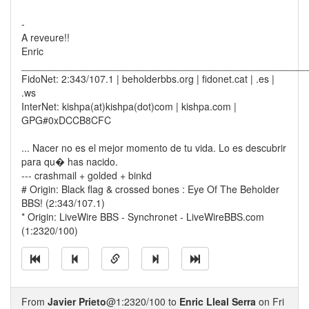
-
A reveure!!
Enric
____________________________________________________
FidoNet: 2:343/107.1 | beholderbbs.org | fidonet.cat | .es |
.ws
InterNet: kishpa(at)kishpa(dot)com | kishpa.com |
GPG#0xDCCB8CFC
... Nacer no es el mejor momento de tu vida. Lo es descubrir
para qu� has nacido.
--- crashmail + golded + binkd
# Origin: Black flag & crossed bones : Eye Of The Beholder
BBS! (2:343/107.1)
* Origin: LiveWire BBS - Synchronet - LiveWireBBS.com
(1:2320/100)
From
Javier Prieto
@1:2320/100 to
Enric Lleal Serra
on Fri