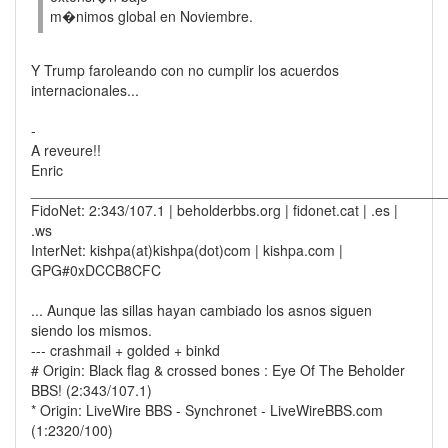
m�nimos global en Noviembre.
Y Trump faroleando con no cumplir los acuerdos
internacionales...
-
A reveure!!
Enric
____________________________________________________
FidoNet: 2:343/107.1 | beholderbbs.org | fidonet.cat | .es |
.ws
InterNet: kishpa(at)kishpa(dot)com | kishpa.com |
GPG#0xDCCB8CFC
... Aunque las sillas hayan cambiado los asnos siguen
siendo los mismos.
--- crashmail + golded + binkd
# Origin: Black flag & crossed bones : Eye Of The Beholder
BBS! (2:343/107.1)
* Origin: LiveWire BBS - Synchronet - LiveWireBBS.com
(1:2320/100)