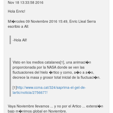
Nov 18 13:33:58 2016
Hola Enric!
Mi�rcoles 09 Noviembre 2016 15:49, Enric Lleal Serra
escribio a All:
-Hola All!
Visto en los medios catalanes[1], una animaci�n
proporcionada por la NASA donde se ven las
fluctuaciones del hielo �rtico y como, a�o a a�o,
decrece la masa y grosor total inicial de la fluctuaci�n.
[1]
http://www.ccma.cat/324/saprima-el-gel-de-
lartic/noticia/2756677/
Vaya Noviembre llevamos ... y no por el Artico ... extensi�n
bajo m�nimos global en Noviembre.