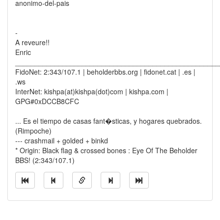
anonimo-del-pais
-
A reveure!!
Enric
____________________________________________________
FidoNet: 2:343/107.1 | beholderbbs.org | fidonet.cat | .es |
.ws
InterNet: kishpa(at)kishpa(dot)com | kishpa.com |
GPG#0xDCCB8CFC
... Es el tiempo de casas fant�sticas, y hogares quebrados.
(Rimpoche)
--- crashmail + golded + binkd
* Origin: Black flag & crossed bones : Eye Of The Beholder
BBS! (2:343/107.1)