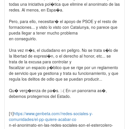
todas una iniciativa pol�tica que elimine el anonimato de las
redes. Al menos, en Espa�a.
Pero, para ello, necesitar� el apoyo de PSOE y el resto de
formaciones... y visto lo visto con Catalunya, no parece que
pueda llegar a tener mucho problema
en conseguirlo.
Una vez m�s, el ciudadano en peligro. No se trata s�lo de
la libertad de expresi�n, o el derecho al honor, etc... se
trata de la excusa para controlar y
fiscalizar un espacio p�blico que se rige por un reglamento
de servicio que ya gestiona y trata su funcionamiento, y que
regula los delitos de odio que se puedan producir...
Qu� verg�enza de pa�s. :-( En un panorama as�,
debemos protegernos del Estado.
[1]
https://www.genbeta.com//redes-sociales-y-
comunidades/el-pp-quiere-acabar-co
n-el-anonimato-en-las-redes-sociales-son-el-estercolero-