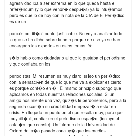
agresividad iba a ser extrema en lo que queda hasta el
refer�ndum (y lo que vendr� despu�s) ya lo intu�amos,
pero es que lo de hoy con la nota de la CIA de El Peri�dico
es de un
paroxismo dif�cilmente justificable. No voy a analizar todo
lo que se ha dicho sobre la nota porque de eso ya se han
encargado los expertos en estos temas. Yo
s�lo hablo como ciudadano al que le gustaba el periodismo
y que confiaba en los
periodistas. Mi resumen es muy claro: si leo un peri�dico
con la sensaci�n de que lo que me va a explicar es cierto,
es porque conf�o en �l. El mismo principio supongo que
aplicamos en todas nuestras relaciones sociales. Si un
amigo nos miente una vez, quiz�s le perdonemos, pero a la
segunda ocasi�n su credibilidad empezar� a estar en
crisis. Ha llegado un punto en el que resulta muy, pero que
muy dif�cil, confiar en el periodismo espa�ol (incluyo el
catal�n, que conste). Un informe de la Universidad de
Oxford del a�o pasado concluy� que los medios