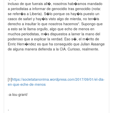
incluso de que fuerais all�, nosotros hab�amos mandado
a periodistas a informar de genocidio tras genocidio (nota:
se refer�a a Liberia). S�lo porque os hay�is puesto un
casco de safari y hay�is visto algo de mierda, no ten�is
derecho a insultar lo que nosotros hacemos". Supongo que
a esto se le llama orgullo, algo que echo de menos en
muchos periodistas, m�s dispuestos a lamer la mano del
poderoso que a explicar la verdad. Eso s�, el m�rito de
Enric Hern�ndez es que ha conseguido que Julian Assange
de alguna manera defienda a la CIA. Curioso, realmente.
[1]
https://societatanonima.wordpress.com/2017/09/01/el-dia-
en-que-eche-de-menos
-a-lou-grant/
-