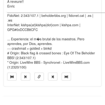
A reveure!!
Enric
____________________________________________________
FidoNet: 2:343/107.1 | beholderbbs.org | fidonet.cat | .es |
.ws
InterNet: kishpa(at)kishpa(dot)com | kishpa.com |
GPG#0xDCCB8CFC
... Experiencia: el m�s brutal de los maestros. Pero
aprendes, por Dios, aprendes.
--- crashmail + golded + binkd
# Origin: Black flag & crossed bones : Eye Of The Beholder
BBS! (2:343/107.1)
* Origin: LiveWire BBS - Synchronet - LiveWireBBS.com
(1:2320/100)