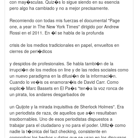
con may�sculas. Quiz�s lo sigue siendo en su esencia
pero algo ha cambiado y no a mejor precisamente.
Recomiendo con todas mis fuerzas el documental "Page
one, a year in The New York Times" dirigido por Andrew
Rossi en el 2011. En �l se habla de la profunda
crisis de los medios tradicionales en papel, envueltos en
cierres de peri�dicos
y despidos de profesionales. Se habla tambi�n de la
irrupci�n de los medios on line y de las redes sociales como
un nuevo paradigma en la difusi�n de la informaci�n.
Cuando lo ve�is os enamorar�is de David Carr. Como
explic� Marc Bassets en El Pa�s "ten�a la voz ronca de
un pirata, los andares desgarbados de
un Quijote y la mirada inquisitiva de Sherlock Holmes". Era
un periodista de raza, de aquellos que a�n resultaban
insobornables. Uno de esos periodistas dispuestos a
trabajar para el ciudadano y no para el poder. Utiliz� como
nadie la t�cnica del fact checking, consistente en
comprobar los hechos y datos que se usan en los discursos