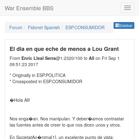
War Ensemble BBS
Sideb
Sidebar
Forum
Fidonet Spanish
ESP.CONSUMIDOR
El dia en que eche de menos a Lou Grant
From
Enric Lleal Serra
@1:2320/100 to
All
on Fri Sep 1
09:51:23 2017
* Originally in ESP.POLITICA
* Crossposted in ESP.CONSUMIDOR
�Hola All!
Nos enga�an. Nos manipulan. Y deber�amos contrastar
las fuentes antes de creer lo que nos dicen unos y otros.
En SocietatAn�nima[1], un excelente punto de vista: