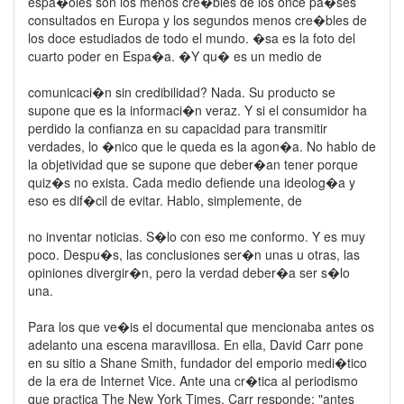
espa�oles son los menos cre�bles de los once pa�ses
consultados en Europa y los segundos menos cre�bles de
los doce estudiados de todo el mundo. �sa es la foto del
cuarto poder en Espa�a. �Y qu� es un medio de
comunicaci�n sin credibilidad? Nada. Su producto se
supone que es la informaci�n veraz. Y si el consumidor ha
perdido la confianza en su capacidad para transmitir
verdades, lo �nico que le queda es la agon�a. No hablo de
la objetividad que se supone que deber�an tener porque
quiz�s no exista. Cada medio defiende una ideolog�a y
eso es dif�cil de evitar. Hablo, simplemente, de
no inventar noticias. S�lo con eso me conformo. Y es muy
poco. Despu�s, las conclusiones ser�n unas u otras, las
opiniones divergir�n, pero la verdad deber�a ser s�lo
una.
Para los que ve�is el documental que mencionaba antes os
adelanto una escena maravillosa. En ella, David Carr pone
en su sitio a Shane Smith, fundador del emporio medi�tico
de la era de Internet Vice. Ante una cr�tica al periodismo
que practica The New York Times, Carr responde: "antes