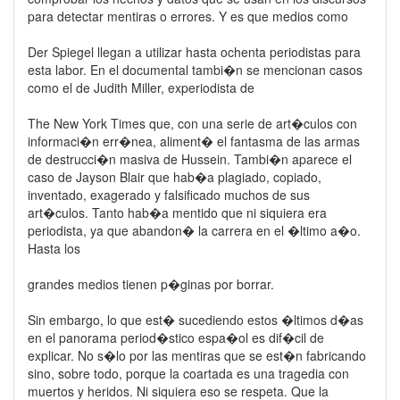
para detectar mentiras o errores. Y es que medios como
Der Spiegel llegan a utilizar hasta ochenta periodistas para
esta labor. En el documental tambi�n se mencionan casos
como el de Judith Miller, experiodista de
The New York Times que, con una serie de art�culos con
informaci�n err�nea, aliment� el fantasma de las armas
de destrucci�n masiva de Hussein. Tambi�n aparece el
caso de Jayson Blair que hab�a plagiado, copiado,
inventado, exagerado y falsificado muchos de sus
art�culos. Tanto hab�a mentido que ni siquiera era
periodista, ya que abandon� la carrera en el �ltimo a�o.
Hasta los
grandes medios tienen p�ginas por borrar.
Sin embargo, lo que est� sucediendo estos �ltimos d�as
en el panorama period�stico espa�ol es dif�cil de
explicar. No s�lo por las mentiras que se est�n fabricando
sino, sobre todo, porque la coartada es una tragedia con
muertos y heridos. Ni siquiera eso se respeta. Que la