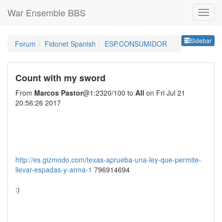
War Ensemble BBS
Sideb
Sidebar
Forum
Fidonet Spanish
ESP.CONSUMIDOR
Count with my sword
From
Marcos Pastor
@1:2320/100 to
All
on Fri Jul 21
20:56:26 2017
http://es.gizmodo.com/texas-aprueba-una-ley-que-permite-
llevar-espadas-y-arma-1
796914694
:)