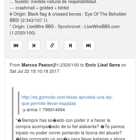
... Sueldo: medida natural de respetabilidad.
--- crashmail + golded + binkd
# Origin: Black flag & crossed bones : Eye Of The Beholder
BBS! (2:343/107.1)
* Origin: LiveWire BBS - Synchronet - LiveWireBBS.com
(1:2320/100)
From
Marcos Pastor
@1:2320/100 to
Enric Lleal Serra
on
Sat Jul 22 18:10:18 2017
http://es.gizmodo.com/texas-aprueba-una-ley-
que-permite-llevar-espadas
-y-arma-1 796914694
"�Siempre has so�ado con poder ir a hacer la
compra acompa�ado de tu fiel alabarda? �Te parece
injusto no poder correr portando la tizona del abuelo?
�Has comprado un arn�s para llevar katanas y ahora