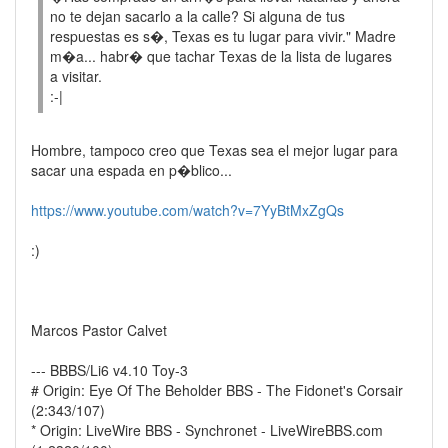
no te dejan sacarlo a la calle? Si alguna de tus
respuestas es s�, Texas es tu lugar para vivir." Madre
m�a... habr� que tachar Texas de la lista de lugares
a visitar.
:-|
Hombre, tampoco creo que Texas sea el mejor lugar para
sacar una espada en p�blico...
https://www.youtube.com/watch?v=7YyBtMxZgQs
:)
Marcos Pastor Calvet
--- BBBS/Li6 v4.10 Toy-3
# Origin: Eye Of The Beholder BBS - The Fidonet's Corsair
(2:343/107)
* Origin: LiveWire BBS - Synchronet - LiveWireBBS.com