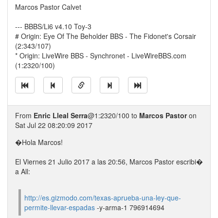
Marcos Pastor Calvet
--- BBBS/Li6 v4.10 Toy-3
# Origin: Eye Of The Beholder BBS - The Fidonet's Corsair
(2:343/107)
* Origin: LiveWire BBS - Synchronet - LiveWireBBS.com
(1:2320/100)
From
Enric Lleal Serra
@1:2320/100 to
Marcos Pastor
on
Sat Jul 22 08:20:09 2017
�Hola Marcos!
El Viernes 21 Julio 2017 a las 20:56, Marcos Pastor escribi�
a All:
http://es.gizmodo.com/texas-aprueba-una-ley-que-
permite-llevar-espadas
-y-arma-1 796914694