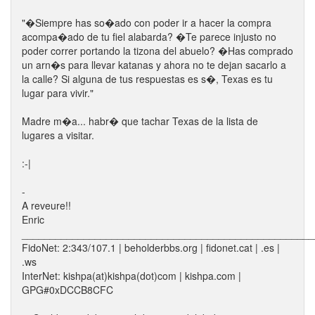
"�Siempre has so�ado con poder ir a hacer la compra
acompa�ado de tu fiel alabarda? �Te parece injusto no
poder correr portando la tizona del abuelo? �Has comprado
un arn�s para llevar katanas y ahora no te dejan sacarlo a
la calle? Si alguna de tus respuestas es s�, Texas es tu
lugar para vivir."
Madre m�a... habr� que tachar Texas de la lista de
lugares a visitar.
:-|
-
A reveure!!
Enric
____________________________________________________
FidoNet: 2:343/107.1 | beholderbbs.org | fidonet.cat | .es |
.ws
InterNet: kishpa(at)kishpa(dot)com | kishpa.com |
GPG#0xDCCB8CFC