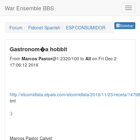
War Ensemble BBS
Sideb
Sidebar
Forum
Fidonet Spanish
ESP.CONSUMIDOR
Gastronom�a hobbit
From
Marcos Pastor
@1:2320/100 to
All
on Fri Dec 2
17:06:12 2016
http://elcomidista.elpais.com/elcomidista/2016/11/23/receta/14
tml
:)
Marcos Pastor Calvet