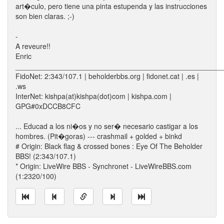
art�culo, pero tiene una pinta estupenda y las instrucciones
son bien claras. ;-)
-
A reveure!!
Enric
____________________________________________________
FidoNet: 2:343/107.1 | beholderbbs.org | fidonet.cat | .es |
.ws
InterNet: kishpa(at)kishpa(dot)com | kishpa.com |
GPG#0xDCCB8CFC
... Educad a los ni�os y no ser� necesario castigar a los
hombres. (Pit�goras) --- crashmail + golded + binkd
# Origin: Black flag & crossed bones : Eye Of The Beholder
BBS! (2:343/107.1)
* Origin: LiveWire BBS - Synchronet - LiveWireBBS.com
(1:2320/100)