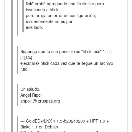
link" probé agregando una fia similar pero
invocando a htick
pero arroja un error de configuración,
evidentemente no es por
ese lado.
Supongo que tu con poner exec "htick toss" *.[Tt]
[Ii][Cc]
ejecutar� htick cada vez que te llegue un archivo
*.tic
Un saludo,
Angel Ripoll
aripoll @ zruspas.org
--- GoldED+/LNX 1.1.5-b20240209 + HPT 1.9 +
Binkd 1.1 en Debian