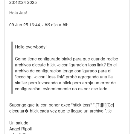
23:42:24 2025
Hola Jas!
09 Jun 25 16:44, JAS dijo a All:
Hello everybody!
Como tiene configurado binkd para que cuando recibe
archivos ejecute htick -c configuracion toss link? En el
archivo de configuracion tengo configurado para el
"exec hpt -c conf toss link" probé agregando una fia
similar pero invocando a htick pero arroja un error de
configuración, evidentemente no es por ese lado.
Supongo que tu con poner exec "htick toss" *.[Tt][Ii][Cc]
ejecutar� htick cada vez que te llegue un archivo *.tic
Un saludo,
Angel Ripoll