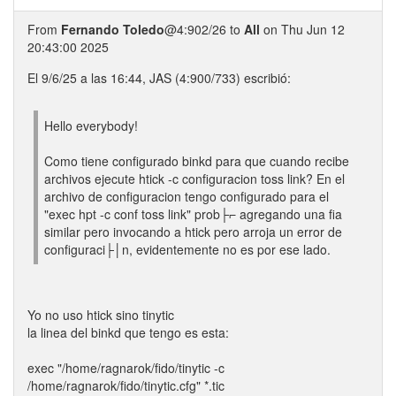
From
Fernando Toledo
@4:902/26 to
All
on Thu Jun 12
20:43:00 2025
El 9/6/25 a las 16:44, JAS (4:900/733) escribió:
Hello everybody!
Como tiene configurado binkd para que cuando recibe
archivos ejecute htick -c configuracion toss link? En el
archivo de configuracion tengo configurado para el
"exec hpt -c conf toss link" prob├⌐ agregando una fia
similar pero invocando a htick pero arroja un error de
configuraci├│n, evidentemente no es por ese lado.
Yo no uso htick sino tinytic
la linea del binkd que tengo es esta:
exec "/home/ragnarok/fido/tinytic -c
/home/ragnarok/fido/tinytic.cfg" *.tic