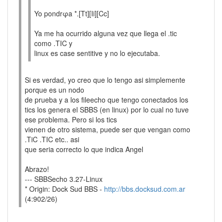
Yo pondrφa *.[Tt][Ii][Cc]
Ya me ha ocurrido alguna vez que llega el .tic
como .TIC y
linux es case sentitive y no lo ejecutaba.
Si es verdad, yo creo que lo tengo asi simplemente
porque es un nodo
de prueba y a los fileecho que tengo conectados los
tics los genera el SBBS (en linux) por lo cual no tuve
ese problema. Pero si los tics
vienen de otro sistema, puede ser que vengan como
.TiC .TIC etc.. asi
que seria correcto lo que indica Angel
Abrazo!
--- SBBSecho 3.27-Linux
* Origin: Dock Sud BBS -
http://bbs.docksud.com.ar
(4:902/26)