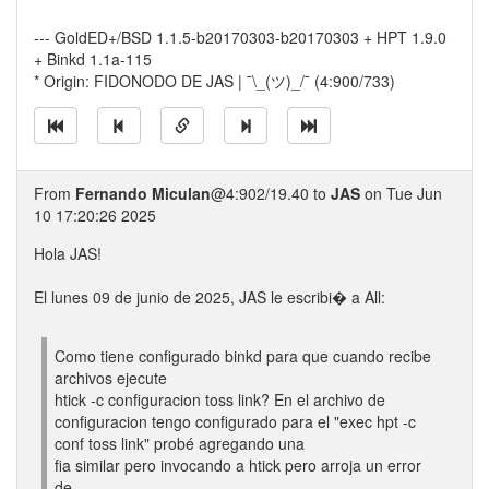
--- GoldED+/BSD 1.1.5-b20170303-b20170303 + HPT 1.9.0
+ Binkd 1.1a-115
* Origin: FIDONODO DE JAS | ¯\_(ツ)_/¯ (4:900/733)
From
Fernando Miculan
@4:902/19.40 to
JAS
on Tue Jun
10 17:20:26 2025
Hola JAS!
El lunes 09 de junio de 2025, JAS le escribi� a All:
Como tiene configurado binkd para que cuando recibe
archivos ejecute
htick -c configuracion toss link? En el archivo de
configuracion tengo configurado para el "exec hpt -c
conf toss link" probé agregando una
fia similar pero invocando a htick pero arroja un error
de