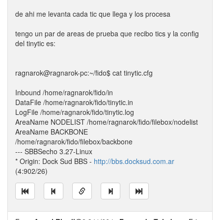
de ahi me levanta cada tic que llega y los procesa
tengo un par de areas de prueba que recibo tics y la config
del tinytic es:
ragnarok@ragnarok-pc:~/fido$ cat tinytic.cfg
Inbound /home/ragnarok/fido/in
DataFile /home/ragnarok/fido/tinytic.in
LogFile /home/ragnarok/fido/tinytic.log
AreaName NODELIST /home/ragnarok/fido/filebox/nodelist
AreaName BACKBONE
/home/ragnarok/fido/filebox/backbone
--- SBBSecho 3.27-Linux
* Origin: Dock Sud BBS -
http://bbs.docksud.com.ar
(4:902/26)