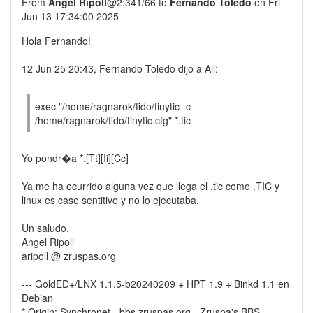
From
Angel Ripoll
@2:341/66 to
Fernando Toledo
on Fri
Jun 13 17:34:00 2025
Hola Fernando!
12 Jun 25 20:43, Fernando Toledo dijo a All:
exec "/home/ragnarok/fido/tinytic -c
/home/ragnarok/fido/tinytic.cfg" *.tic
Yo pondr�a *.[Tt][Ii][Cc]
Ya me ha ocurrido alguna vez que llega el .tic como .TIC y
linux es case sentitive y no lo ejecutaba.
Un saludo,
Angel Ripoll
aripoll @ zruspas.org
--- GoldED+/LNX 1.1.5-b20240209 + HPT 1.9 + Binkd 1.1 en
Debian
* Origin: Synchronet - bbs.zruspas.org - Zruspa's BBS -