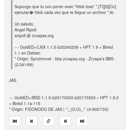
Supongo que tu con poner exec "htick toss" *.[Tt][Ii][Cc]
ejecutar� htick cada vez que te llegue un archivo *.tic
Un saludo,
Angel Ripoll
aripoll @ zruspas.org
--- GoldED+/LNX 1.1.5-b20240209 + HPT 1.9 + Binkd
1.1 en Debian
* Origin: Synchronet - bbs.zruspas.org - Zruspa's BBS -
(2:341/66)
JAS
--- GoldED+/BSD 1.1.5-b20170303-b20170303 + HPT 1.9.0
+ Binkd 1.1a-115
* Origin: FIDONODO DE JAS | ¯\_(O,O)_/¯ (4:900/733)