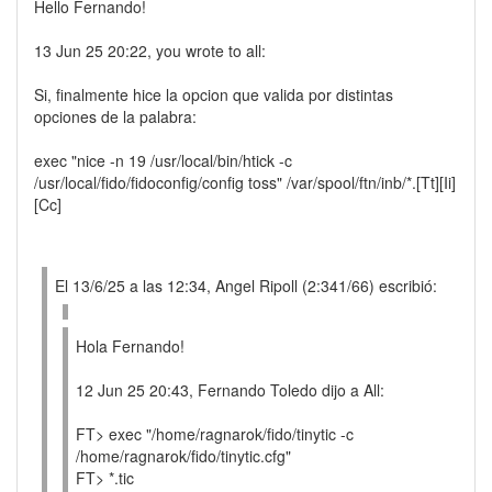
Hello Fernando!
13 Jun 25 20:22, you wrote to all:
Si, finalmente hice la opcion que valida por distintas
opciones de la palabra:
exec "nice -n 19 /usr/local/bin/htick -c
/usr/local/fido/fidoconfig/config toss" /var/spool/ftn/inb/*.[Tt][Ii]
[Cc]
El 13/6/25 a las 12:34, Angel Ripoll (2:341/66) escribió:
Hola Fernando!
12 Jun 25 20:43, Fernando Toledo dijo a All:
FT> exec "/home/ragnarok/fido/tinytic -c
/home/ragnarok/fido/tinytic.cfg"
FT> *.tic