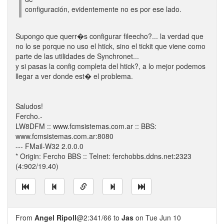
configuración, evidentemente no es por ese lado.
Supongo que querr�s configurar fileecho?... la verdad que
no lo se porque no uso el htick, sino el tickit que viene como
parte de las utilidades de Synchronet...
y si pasas la config completa del htick?, a lo mejor podemos
llegar a ver donde est� el problema.
Saludos!
Fercho.-
LW8DFM :: www.fcmsistemas.com.ar :: BBS:
www.fcmsistemas.com.ar:8080
--- FMail-W32 2.0.0.0
* Origin: Fercho BBS :: Telnet: ferchobbs.ddns.net:2323
(4:902/19.40)
From
Angel Ripoll
@2:341/66 to
Jas
on Tue Jun 10