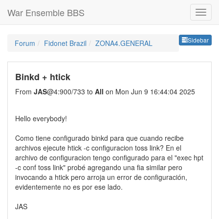
War Ensemble BBS
Sideb
Sidebar
Forum
Fidonet Brazil
ZONA4.GENERAL
Binkd + htick
From
JAS
@4:900/733 to
All
on Mon Jun 9 16:44:04 2025
Hello everybody!
Como tiene configurado binkd para que cuando recibe
archivos ejecute htick -c configuracion toss link? En el
archivo de configuracion tengo configurado para el "exec hpt
-c conf toss link" probé agregando una fia similar pero
invocando a htick pero arroja un error de configuración,
evidentemente no es por ese lado.
JAS