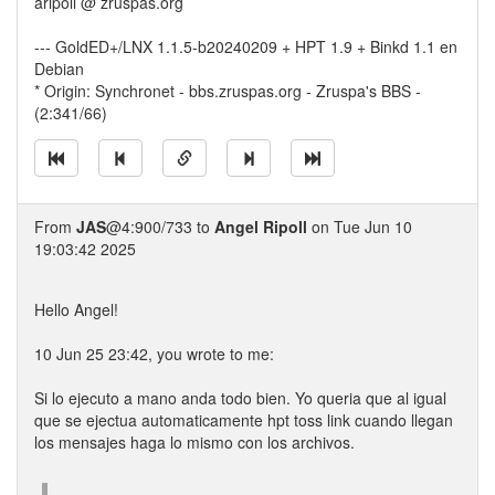
aripoll @ zruspas.org
--- GoldED+/LNX 1.1.5-b20240209 + HPT 1.9 + Binkd 1.1 en
Debian
* Origin: Synchronet - bbs.zruspas.org - Zruspa's BBS -
(2:341/66)
From
JAS
@4:900/733 to
Angel Ripoll
on Tue Jun 10
19:03:42 2025
Hello Angel!
10 Jun 25 23:42, you wrote to me:
Si lo ejecuto a mano anda todo bien. Yo queria que al igual
que se ejectua automaticamente hpt toss link cuando llegan
los mensajes haga lo mismo con los archivos.