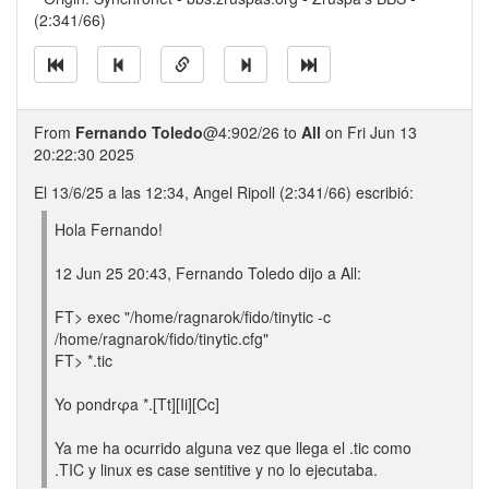
(2:341/66)
From
Fernando Toledo
@4:902/26 to
All
on Fri Jun 13
20:22:30 2025
El 13/6/25 a las 12:34, Angel Ripoll (2:341/66) escribió:
Hola Fernando!
12 Jun 25 20:43, Fernando Toledo dijo a All:
FT> exec "/home/ragnarok/fido/tinytic -c
/home/ragnarok/fido/tinytic.cfg"
FT> *.tic
Yo pondrφa *.[Tt][Ii][Cc]
Ya me ha ocurrido alguna vez que llega el .tic como
.TIC y linux es case sentitive y no lo ejecutaba.