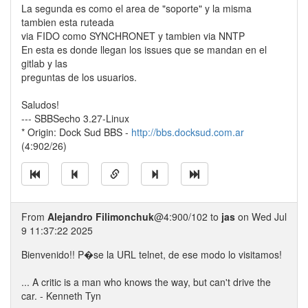
La segunda es como el area de "soporte" y la misma
tambien esta ruteada
via FIDO como SYNCHRONET y tambien via NNTP
En esta es donde llegan los issues que se mandan en el
gitlab y las
preguntas de los usuarios.
Saludos!
--- SBBSecho 3.27-Linux
* Origin: Dock Sud BBS -
http://bbs.docksud.com.ar
(4:902/26)
From
Alejandro Filimonchuk
@4:900/102 to
jas
on Wed Jul
9 11:37:22 2025
Bienvenido!! P�se la URL telnet, de ese modo lo visitamos!
... A critic is a man who knows the way, but can't drive the
car. - Kenneth Tyn