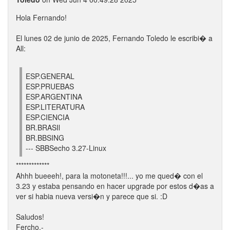
Hola Fernando!
El lunes 02 de junio de 2025, Fernando Toledo le escribi� a
All:
ESP.GENERAL
ESP.PRUEBAS
ESP.ARGENTINA
ESP.LITERATURA
ESP.CIENCIA
BR.BRASIl
BR.BBSING
--- SBBSecho 3.27-Linux
*************
Ahhh bueeeh!, para la motoneta!!!... yo me qued� con el
3.23 y estaba pensando en hacer upgrade por estos d�as a
ver si habia nueva versi�n y parece que si. :D
Saludos!
Fercho.-