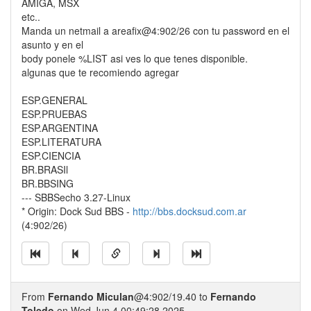
AMIGA, MSX
etc..
Manda un netmail a areafix@4:902/26 con tu password en el
asunto y en el
body ponele %LIST asi ves lo que tenes disponible.
algunas que te recomiendo agregar
ESP.GENERAL
ESP.PRUEBAS
ESP.ARGENTINA
ESP.LITERATURA
ESP.CIENCIA
BR.BRASIl
BR.BBSING
--- SBBSecho 3.27-Linux
* Origin: Dock Sud BBS -
http://bbs.docksud.com.ar
(4:902/26)
From
Fernando Miculan
@4:902/19.40 to
Fernando
Toledo
on Wed Jun 4 00:49:28 2025