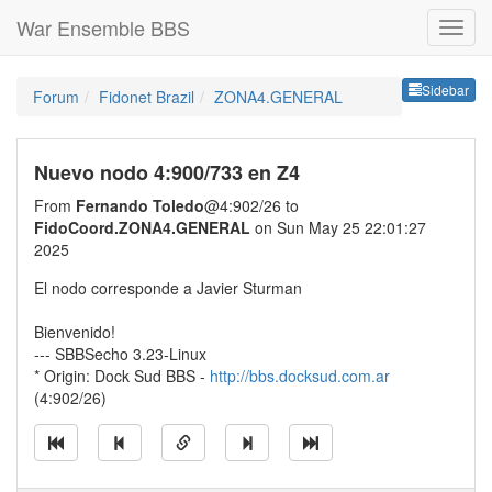
War Ensemble BBS
Sideb
Sidebar
Forum
Fidonet Brazil
ZONA4.GENERAL
Nuevo nodo 4:900/733 en Z4
From
Fernando Toledo
@4:902/26 to
FidoCoord.ZONA4.GENERAL
on Sun May 25 22:01:27
2025
El nodo corresponde a Javier Sturman
Bienvenido!
--- SBBSecho 3.23-Linux
* Origin: Dock Sud BBS -
http://bbs.docksud.com.ar
(4:902/26)