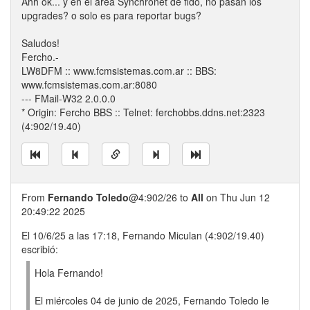
Ahh ok... y en el area Synchronet de fido, no pasan los
upgrades? o solo es para reportar bugs?
Saludos!
Fercho.-
LW8DFM :: www.fcmsistemas.com.ar :: BBS:
www.fcmsistemas.com.ar:8080
--- FMail-W32 2.0.0.0
* Origin: Fercho BBS :: Telnet: ferchobbs.ddns.net:2323
(4:902/19.40)
From
Fernando Toledo
@4:902/26 to
All
on Thu Jun 12
20:49:22 2025
El 10/6/25 a las 17:18, Fernando Miculan (4:902/19.40)
escribió:
Hola Fernando!
El miércoles 04 de junio de 2025, Fernando Toledo le