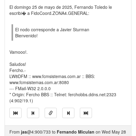
El domingo 25 de mayo de 2025, Fernando Toledo le
escribi� a FidoCoord.ZONA4.GENERAL:
El nodo corresponde a Javier Sturman
Bienvenido!
Vamooo!.
Saludos!
Fercho.-
LW8DFM :: www.fcmsistemas.com.ar :: BBS:
www.fcmsistemas.com.ar:8080
--- FMail-W32 2.0.0.0
* Origin: Fercho BBS :: Telnet: ferchobbs.ddns.net:2323
(4:902/19.1)
From
jas
@4:900/733 to
Fernando Miculan
on Wed May 28