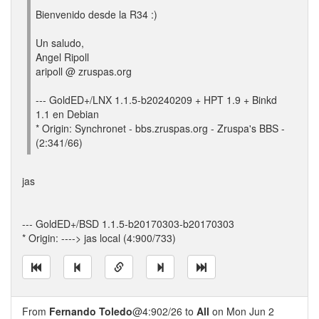
Bienvenido desde la R34 :)
Un saludo,
Angel Ripoll
aripoll @ zruspas.org
--- GoldED+/LNX 1.1.5-b20240209 + HPT 1.9 + Binkd
1.1 en Debian
* Origin: Synchronet - bbs.zruspas.org - Zruspa's BBS -
(2:341/66)
jas
--- GoldED+/BSD 1.1.5-b20170303-b20170303
* Origin: ----> jas local (4:900/733)
From
Fernando Toledo
@4:902/26 to
All
on Mon Jun 2