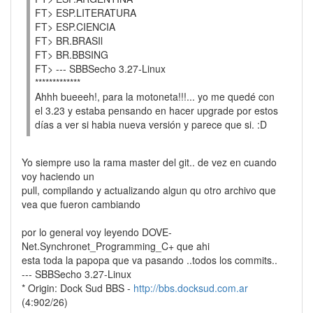
FT> ESP.LITERATURA
FT> ESP.CIENCIA
FT> BR.BRASIl
FT> BR.BBSING
FT> --- SBBSecho 3.27-Linux
*************
Ahhh bueeeh!, para la motoneta!!!... yo me quedé con
el 3.23 y estaba pensando en hacer upgrade por estos
días a ver si habia nueva versión y parece que si. :D
Yo siempre uso la rama master del git.. de vez en cuando
voy haciendo un
pull, compilando y actualizando algun qu otro archivo que
vea que fueron cambiando
por lo general voy leyendo DOVE-
Net.Synchronet_Programming_C+ que ahi
esta toda la papopa que va pasando ..todos los commits..
--- SBBSecho 3.27-Linux
* Origin: Dock Sud BBS -
http://bbs.docksud.com.ar
(4:902/26)