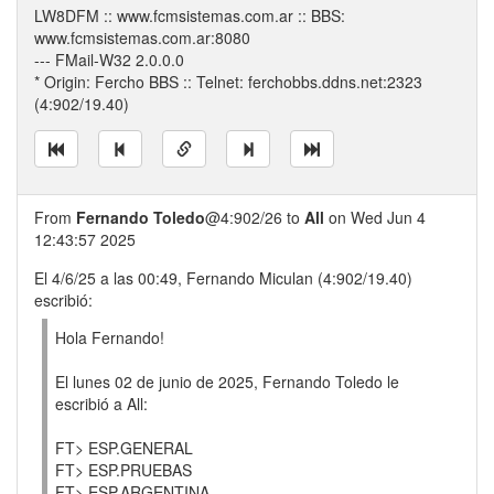
LW8DFM :: www.fcmsistemas.com.ar :: BBS:
www.fcmsistemas.com.ar:8080
--- FMail-W32 2.0.0.0
* Origin: Fercho BBS :: Telnet: ferchobbs.ddns.net:2323
(4:902/19.40)
From
Fernando Toledo
@4:902/26 to
All
on Wed Jun 4
12:43:57 2025
El 4/6/25 a las 00:49, Fernando Miculan (4:902/19.40)
escribió:
Hola Fernando!
El lunes 02 de junio de 2025, Fernando Toledo le
escribió a All:
FT> ESP.GENERAL
FT> ESP.PRUEBAS
FT> ESP.ARGENTINA