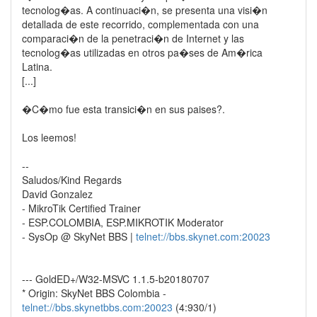
tecnolog�as. A continuaci�n, se presenta una visi�n
detallada de este recorrido, complementada con una
comparaci�n de la penetraci�n de Internet y las
tecnolog�as utilizadas en otros pa�ses de Am�rica
Latina.
[...]
�C�mo fue esta transici�n en sus paises?.
Los leemos!
--
Saludos/Kind Regards
David Gonzalez
- MikroTik Certified Trainer
- ESP.COLOMBIA, ESP.MIKROTIK Moderator
- SysOp @ SkyNet BBS |
telnet://bbs.skynet.com:20023
--- GoldED+/W32-MSVC 1.1.5-b20180707
* Origin: SkyNet BBS Colombia -
telnet://bbs.skynetbbs.com:20023
(4:930/1)