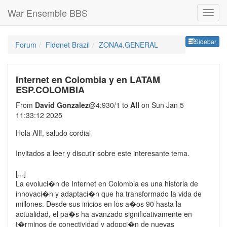
War Ensemble BBS
Sideb
Sidebar
Forum
Fidonet Brazil
ZONA4.GENERAL
Internet en Colombia y en LATAM
ESP.COLOMBIA
From
David Gonzalez
@4:930/1 to
All
on Sun Jan 5
11:33:12 2025
Hola All!, saludo cordial
Invitados a leer y discutir sobre este interesante tema.
[...]
La evoluci�n de Internet en Colombia es una historia de
innovaci�n y adaptaci�n que ha transformado la vida de
millones. Desde sus inicios en los a�os 90 hasta la
actualidad, el pa�s ha avanzado significativamente en
t�rminos de conectividad y adopci�n de nuevas