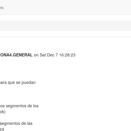
es
.ZONA4.GENERAL
on Sat Dec 7 16:28:23
 para que se puedan
los segmentos de los
ok)
 segmentos de las
 z4