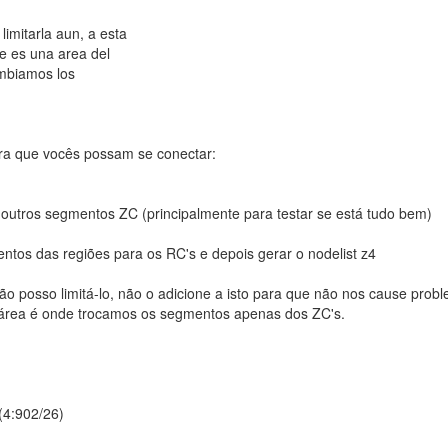
imitarla aun, a esta
e es una area del
ambiamos los
ara que vocês possam se conectar:
e outros segmentos ZC (principalmente para testar se está tudo bem)
os das regiões para os RC's e depois gerar o nodelist z4
 posso limitá-lo, não o adicione a isto para que não nos cause prob
a área é onde trocamos os segmentos apenas dos ZC's.
(4:902/26)