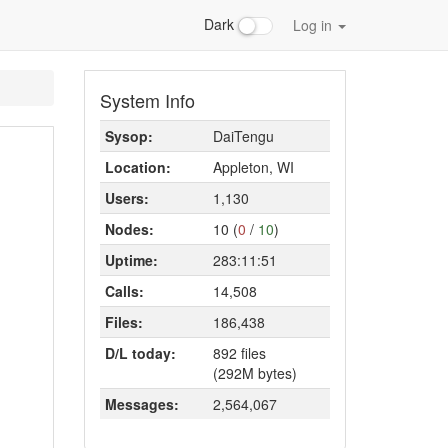
Dark
Log in
System Info
Sysop:
DaiTengu
Location:
Appleton, WI
Users:
1,130
Nodes:
10 (
0
/
10
)
Uptime:
283:11:51
Calls:
14,508
Files:
186,438
D/L today:
892 files
(292M bytes)
Messages:
2,564,067