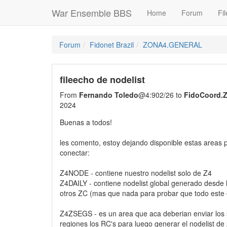
War Ensemble BBS
Home
Forum
Fil
Forum
Fidonet Brazil
ZONA4.GENERAL
fileecho de nodelist
From
Fernando Toledo
@4:902/26 to
FidoCoord
2024
Buenas a todos!
les comento, estoy dejando disponible estas areas
conectar:
Z4NODE - contiene nuestro nodelist solo de Z4
Z4DAILY - contiene nodelist global generado desde 
otros ZC (mas que nada para probar que todo este 
Z4ZSEGS - es un area que aca deberian enviar los
regiones los RC's para luego generar el nodelist de