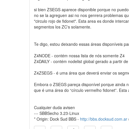
si bien ZSEGS aparece disponible porque no puedo l
no se la agreguen asi no nos genrera problemas qu
"circulo rojo de fidonet". Esta area es donde interc
segmentos los ZC's solamente.
Te digo, estou deixando essas áreas disponíveis p
Z4NODE - contém nossa lista de nós somente Z4
Z4DAILY - contém nodelist global gerado a partir d
Z4ZSEGS - é uma área que deverá enviar os segment
Embora o ZSEGS pareça disponível porque ainda não
que é uma área do “círculo vermelho fidonet”. Est
Cualquier duda avisen
--- SBBSecho 3.23-Linux
* Origin: Dock Sud BBS -
http://bbs.docksud.com.ar