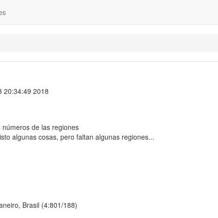
es
 20:34:49 2018
s números de las regiones
sto algunas cosas, pero faltan algunas regiones...
neiro, Brasil (4:801/188)