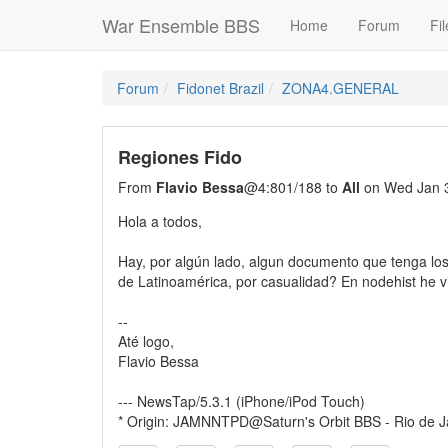
War Ensemble BBS
Home
Forum
Fil
Forum
Fidonet Brazil
ZONA4.GENERAL
Regiones Fido
From
Flavio Bessa
@4:801/188 to
All
on Wed Jan 3
Hola a todos,
Hay, por algún lado, algun documento que tenga lo
de Latinoamérica, por casualidad? En nodehist he vi
--
Até logo,
Flavio Bessa
--- NewsTap/5.3.1 (iPhone/iPod Touch)
* Origin: JAMNNTPD@Saturn's Orbit BBS - Rio de Ja