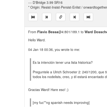
--- D'Bridge 3.99 SR16
* Origin: Resist-Insist-Persist-Enlist / onwardtogethe
From
Flavio Bessa
@4:801/189.1 to
Ward Dossch
Hello Ward.
04 Jan 18 00:36, you wrote to me:
Es la intención tener una lista historica?
Preguntele a Ulrich Schroeter 2: 240/1200, que t
todos los nodelists, creo, y él estará encantado d
Gracias Ward! Hare eso! ;)
[my fuc**ng spanish needs improving]