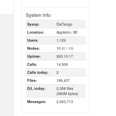
System Info
Sysop:
DaiTengu
Location:
Appleton, WI
Users:
1,129
Nodes:
10 (
0
/
10
)
Uptime:
263:10:17
Calls:
14,508
Calls today:
2
Files:
186,437
D/L today:
2,358 files
(683M bytes)
Messages:
2,563,713