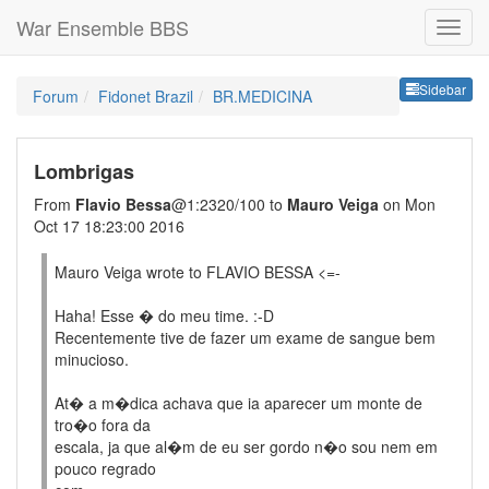
War Ensemble BBS
Sideb
Sidebar
Forum
Fidonet Brazil
BR.MEDICINA
Lombrigas
From
Flavio Bessa
@1:2320/100 to
Mauro Veiga
on Mon
Oct 17 18:23:00 2016
Mauro Veiga wrote to FLAVIO BESSA <=-
Haha! Esse � do meu time. :-D
Recentemente tive de fazer um exame de sangue bem
minucioso.
At� a m�dica achava que ia aparecer um monte de
tro�o fora da
escala, ja que al�m de eu ser gordo n�o sou nem em
pouco regrado