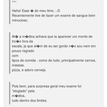
<=-
Haha! Esse � do meu time. :-D
Recentemente tive de fazer um exame de sangue bem
minucioso.
At� a m�dica achava que ia aparecer um monte de
tro�o fora da
escala, ja que al�m de eu ser gordo n�o sou nem em
pouco regrado
com
tipos de comida - como de tudo, principalmente carnes,
massas,
pizza, e adoro cerveja.
Pois bem, para surpresa geral meu exame foi
*elogiado* pela
m�dica,
tudo dentro dos limites.