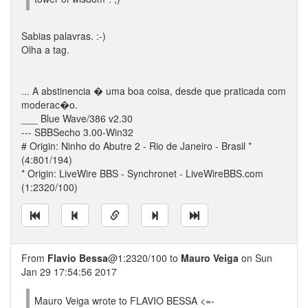
Sabias palavras. :-)
Olha a tag.
... A abstinencia � uma boa coisa, desde que praticada com
moderac�o.
___ Blue Wave/386 v2.30
--- SBBSecho 3.00-Win32
# Origin: Ninho do Abutre 2 - Rio de Janeiro - Brasil *
(4:801/194)
* Origin: LiveWire BBS - Synchronet - LiveWireBBS.com
(1:2320/100)
From
Flavio Bessa
@1:2320/100 to
Mauro Veiga
on Sun
Jan 29 17:54:56 2017
Mauro Veiga wrote to FLAVIO BESSA <=-