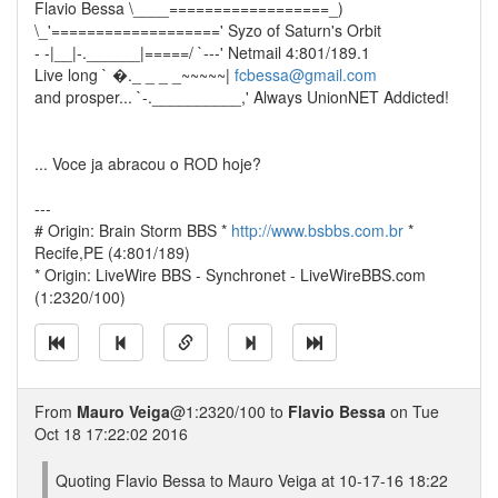
Flavio Bessa \____==================_)
\_'===================' Syzo of Saturn's Orbit
- -|__|-.______|=====/ `---' Netmail 4:801/189.1
Live long ` �._ _ _ _~~~~~|
fcbessa@gmail.com
and prosper... `-.__________,' Always UnionNET Addicted!
... Voce ja abracou o ROD hoje?
---
# Origin: Brain Storm BBS *
http://www.bsbbs.com.br
*
Recife,PE (4:801/189)
* Origin: LiveWire BBS - Synchronet - LiveWireBBS.com
(1:2320/100)
From
Mauro Veiga
@1:2320/100 to
Flavio Bessa
on Tue
Oct 18 17:22:02 2016
Quoting Flavio Bessa to Mauro Veiga at 10-17-16 18:22