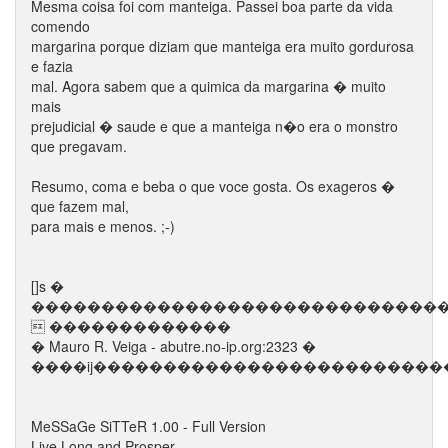
Mesma coisa foi com manteiga. Passei boa parte da vida
comendo
margarina porque diziam que manteiga era muito gordurosa
e fazia
mal. Agora sabem que a quimica da margarina � muito
mais
prejudicial � saude e que a manteiga n�o era o monstro
que pregavam.
Resumo, coma e beba o que voce gosta. Os exageros �
que fazem mal,
para mais e menos. ;-)
[]s �
�����������������������������
 �������������
� Mauro R. Veiga - abutre.no-ip.org:2323 �
����ĳ�������������������������
MeSSaGe SiTTeR 1.00 - Full Version
Live Long and Prosper