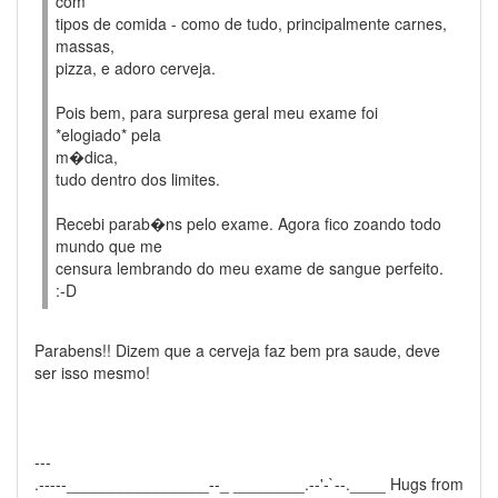
com
tipos de comida - como de tudo, principalmente carnes,
massas,
pizza, e adoro cerveja.
Pois bem, para surpresa geral meu exame foi
*elogiado* pela
m�dica,
tudo dentro dos limites.
Recebi parab�ns pelo exame. Agora fico zoando todo
mundo que me
censura lembrando do meu exame de sangue perfeito.
:-D
Parabens!! Dizem que a cerveja faz bem pra saude, deve
ser isso mesmo!
---
.-----________________--_ ________.--'-`--.____ Hugs from