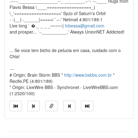
.-----________________--_ ________.--'-`--.____ Hugs from
Flavio Bessa \____==================_)
\_'===================' Syzo of Saturn's Orbit
- -|__|-.______|=====/ `---' Netmail 4:801/189.1
Live long ` �._ _ _ _~~~~~|
fcbessa@gmail.com
and prosper... `-.__________,' Always UnionNET Addicted!
... Se voce tem bicho de pelucia em casa, cuidado com o
Chia!
---
# Origin: Brain Storm BBS *
http://www.bsbbs.com.br
*
Recife,PE (4:801/189)
* Origin: LiveWire BBS - Synchronet - LiveWireBBS.com
(1:2320/100)