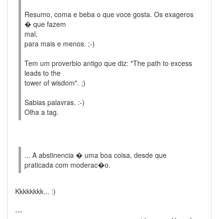
Resumo, coma e beba o que voce gosta. Os exageros
� que fazem
mal,
para mais e menos. ;-)
Tem um proverbio antigo que diz: "The path to excess
leads to the
tower of wisdom". ;)
Sabias palavras. :-)
Olha a tag.
... A abstinencia � uma boa coisa, desde que
praticada com moderac�o.
Kkkkkkkk... :)
---