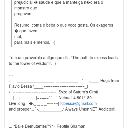
prejudicial � saude e que a manteiga n�o era o
monstro que
pregavam.
Resumo, coma e beba o que voce gosta. Os exageros
� que fazem
mal,
para mais e menos. ;-)
Tem um proverbio antigo que diz: "The path to excess leads
to the tower of wisdom". ;)
---
.-----________________--_ ________.--'-`--.____ Hugs from
Flavio Bessa \____==================_)
\_'===================' Syzo of Saturn's Orbit
- -|__|-.______|=====/ `---' Netmail 4:801/189.1
Live long ` �._ _ _ _~~~~~|
fcbessa@gmail.com
and prosper... `-.__________,' Always UnionNET Addicted!
... "Baile Demutantes??" - Reptile Shaman