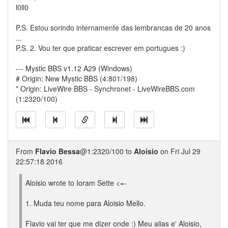
l0ll0
P.S. Estou sorindo internamente das lembrancas de 20 anos
...
P.S. 2. Vou ter que praticar escrever em portugues :)
--- Mystic BBS v1.12 A29 (Windows)
# Origin: New Mystic BBS (4:801/198)
* Origin: LiveWire BBS - Synchronet - LiveWireBBS.com
(1:2320/100)
From
Flavio Bessa
@1:2320/100 to
Aloisio
on Fri Jul 29
22:57:18 2016
Aloisio wrote to Ioram Sette <=-
1. Muda teu nome para Aloisio Mello.
Flavio vai ter que me dizer onde :) Meu alias e' Aloisio,