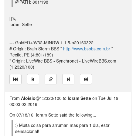
@PATH: 801/198
[]'s,
Ioram Sette
--- GoldED+/W32-MINGW 1.1.5-b20160322
# Origin: Brain Storm BBS *
http://www.bsbbs.com.br
*
Recife, PE (4:801/189)
* Origin: LiveWire BBS - Synchronet - LiveWireBBS.com
(1:2320/100)
From
Aloisio
@1:2320/100 to
Ioram Sette
on Tue Jul 19
00:03:02 2016
On 07/18/16, Ioram Sette said the following...
:) Muita coisa para arrumar, mas para 1 dia, esta'
sensacional!