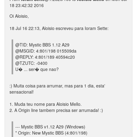
18 23:42:32 2016
Oi Aloisio,
18 Jul 16 22:13, Aloisio escreveu para Ioram Sette:
@TID: Mystic BBS 1.12 A29
@MSGID: 4:801/198 015509da
@REPLY: 4:801/189 40594c20
@TZUTC: -0400
U� ... ser� que nao?
:) Muita coisa para arrumar, mas para 1 dia, esta'
sensacional!
1. Muda teu nome para Aloisio Mello.
2. A Origin line tambem precisa ser arrumada! :)
--- Mystic BBS v1.12 A29 (Windows)
* Origin: New Mystic BBS (4:801/198)