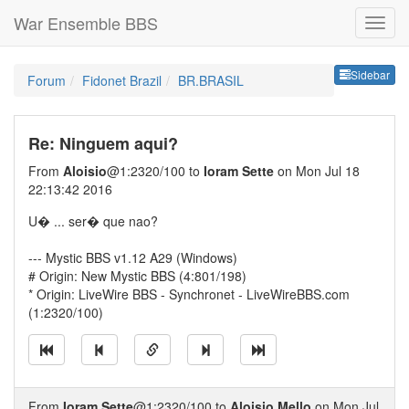
War Ensemble BBS
Sideb
Sidebar
Forum
Fidonet Brazil
BR.BRASIL
Re: Ninguem aqui?
From
Aloisio
@1:2320/100 to
Ioram Sette
on Mon Jul 18
22:13:42 2016
U� ... ser� que nao?
--- Mystic BBS v1.12 A29 (Windows)
# Origin: New Mystic BBS (4:801/198)
* Origin: LiveWire BBS - Synchronet - LiveWireBBS.com
(1:2320/100)
From
Ioram Sette
@1:2320/100 to
Aloisio Mello
on Mon Jul