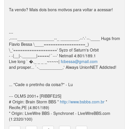
Ta vendo? Mais dois bons motivos para voltar a acessar!
---
.-----________________--_ ________.--'-`--.____ Hugs from
Flavio Bessa \____==================_)
\_'===================' Syzo of Saturn's Orbit
- -|__|-.______|=====/ `---' Netmail 4:801/189.1
Live long ` �._ _ _ _~~~~~|
fcbessa@gmail.com
and prosper... `-.__________,' Always UnionNET Addicted!
... "Cade o pretinho da coisa?" - Lu
--- OLMS 2001+ [RIBBFE2S]
# Origin: Brain Storm BBS *
http://www.bsbbs.com.br
*
Recife,PE (4:801/189)
* Origin: LiveWire BBS - Synchronet - LiveWireBBS.com
(1:2320/100)